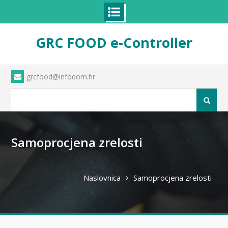
Skip
GRC FOOD e-Controller
to
content
grcfood@infodom.hr
Pretraži
Samoprocjena zrelosti
Naslovnica
Samoprocjena zrelosti