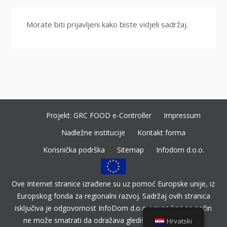
Morate biti prijavljeni kako biste vidjeli sadržaj.
Projekt: GRC FOOD e-Controller
Impressum
Nadležne institucije
Kontakt forma
Korisnička podrška
Sitemap
Infodom d.o.o.
Ove Internet stranice izrađene su uz pomoć Europske unije, iz
Europskog fonda za regionalni razvoj. Sadržaj ovih stranica
isključiva je odgovornost InfoDom d.o.o. i ni na koji se način
ne može smatrati da odražava gledišta Europske unije.
Hrvatski