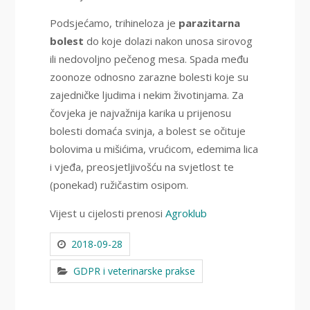
Podsjećamo, trihineloza je
parazitarna
bolest
do koje dolazi nakon unosa sirovog
ili nedovoljno pečenog mesa. Spada među
zoonoze odnosno zarazne bolesti koje su
zajedničke ljudima i nekim životinjama. Za
čovjeka je najvažnija karika u prijenosu
bolesti domaća svinja, a bolest se očituje
bolovima u mišićima, vrućicom, edemima lica
i vjeđa, preosjetljivošću na svjetlost te
(ponekad) ružičastim osipom.
Vijest u cijelosti prenosi
Agroklub
2018-09-28
GDPR i veterinarske prakse