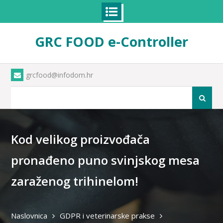
Skip
GRC FOOD e-Controller
to
content
grcfood@infodom.hr
Pretraži
Kod velikog proizvođača
pronađeno puno svinjskog mesa
zaraženog trihinelom!
Naslovnica
GDPR i veterinarske prakse