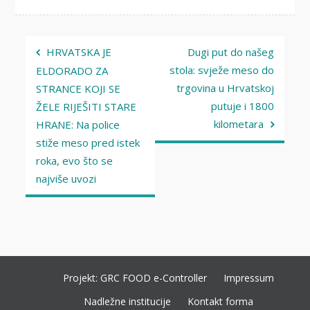
Navigacija
HRVATSKA JE
Dugi put do našeg
objava
stola: svježe meso do
ELDORADO ZA
trgovina u Hrvatskoj
STRANCE KOJI SE
putuje i 1800
ŽELE RIJEŠITI STARE
kilometara
HRANE: Na police
stiže meso pred istek
roka, evo što se
najviše uvozi
Projekt: GRC FOOD e-Controller
Impressum
Nadležne institucije
Kontakt forma