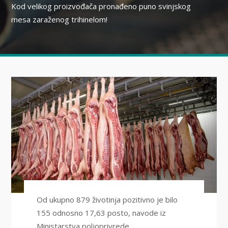
Kod velikog proizvođača pronađeno puno svinjskog
mesa zaraženog trihinelom!
Od ukupno 879 životinja pozitivno je bilo
155 odnosno 17,63 posto, navode iz
Ministarstva poljoprivrede.