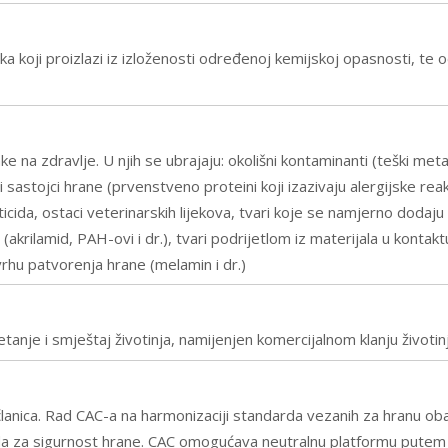
izika koji proizlazi iz izloženosti određenoj kemijskoj opasnosti, 
 na zdravlje. U njih se ubrajaju: okolišni kontaminanti (teški metali
li sastojci hrane (prvenstveno proteini koji izazivaju alergijske reakci
esticida, ostaci veterinarskih lijekova, tvari koje se namjerno dodaju
rilamid, PAH-ovi i dr.), tvari podrijetlom iz materijala u kontaktu
vrhu patvorenja hrane (melamin i dr.)
etanje i smještaj životinja, namijenjen komercijalnom klanju životin
lanica. Rad CAC-a na harmonizaciji standarda vezanih za hranu oba
a za sigurnost hrane. CAC omogućava neutralnu platformu putem ko