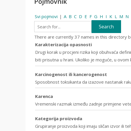
Pojmovnik
Svi pojmovi
|
A
B
C
D
E
F
G
H
I
K
L
M
N
There are currently 37 names in this directory b
Karakterizacija opasnosti
Drugi korak u procjeni rizika koji obuhvaća defi
biti prisutna u hrani. Ukoliko je moguće, u ovom
Karcinogenost ili kancerogenost
Sposobnost toksikanta da izazove nastanak rak
Karenca
Vremenski razmak između zadnje primjene veterin
Kategorija proizvoda
Grupiranje proizvoda koji imaju sličan izvor ili 