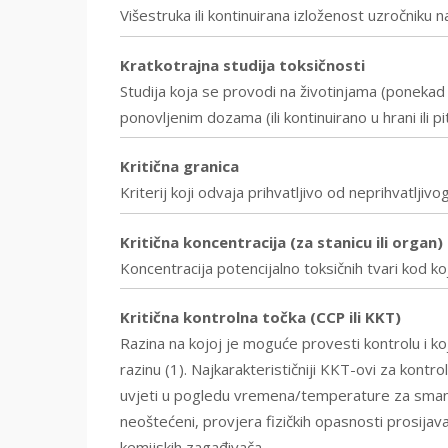
Višestruka ili kontinuirana izloženost uzročniku 
Kratkotrajna studija toksičnosti
Studija koja se provodi na životinjama (ponekad s
ponovljenim dozama (ili kontinuirano u hrani ili p
Kritična granica
Kriterij koji odvaja prihvatljivo od neprihvatljivo
Kritična koncentracija (za stanicu ili organ)
Koncentracija potencijalno toksičnih tvari kod k
Kritična kontrolna točka (CCP ili KKT)
Razina na kojoj je moguće provesti kontrolu i koj
razinu (1). Najkarakterističniji KKT-ovi za kontr
uvjeti u pogledu vremena/temperature za smanjenje
neoštećeni, provjera fizičkih opasnosti prosija
kemijskih zagađivača