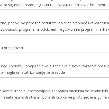
ma za sigurnost hrane, trgovini te usvajaju Codex-ove dokumente
ne, ponovljive precizne rezultate ispitivanja pomoću validiranih me
 stručnosti, programima odobrenih regulatornim programima ili 
li preinačivati
i pojedinac u položaju povjerenja koje zahtijeva njihovo izvršenje pres
je bi mogle ometati izvršenje te presude
 kontinuirane suprotstavljanja značajnim pitanjima od strane bilo 
vih zainteresiranih strana i pomiriti bilo kakve proturječne argum