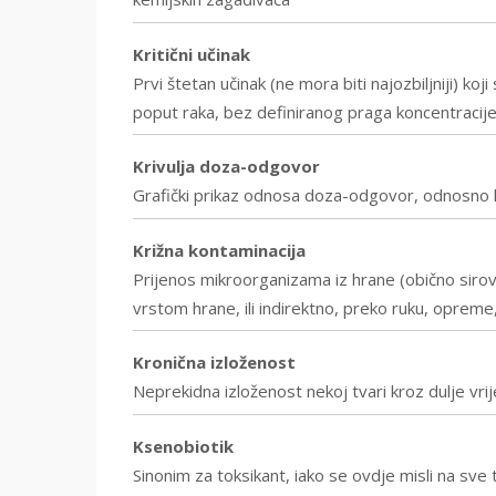
Kritični učinak
Prvi štetan učinak (ne mora biti najozbiljniji) koji
poput raka, bez definiranog praga koncentracije
Krivulja doza-odgovor
Grafički prikaz odnosa doza-odgovor, odnosno k
Križna kontaminacija
Prijenos mikroorganizama iz hrane (obično siro
vrstom hrane, ili indirektno, preko ruku, opreme
Kronična izloženost
Neprekidna izloženost nekoj tvari kroz dulje vr
Ksenobiotik
Sinonim za toksikant, iako se ovdje misli na sve 