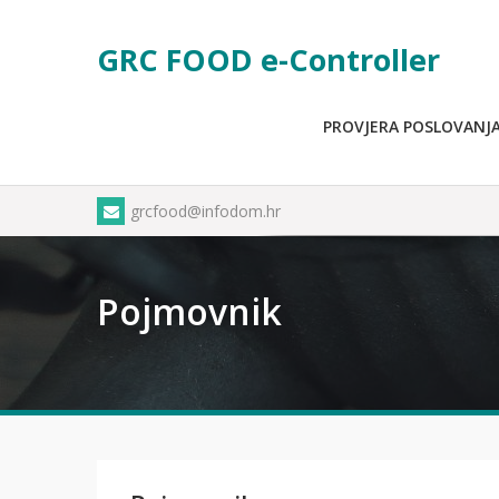
Skip
to
GRC FOOD e-Controller
content
PROVJERA POSLOVANJ
grcfood@infodom.hr
Pojmovnik