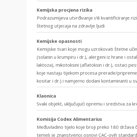
Kemijska procjena rizika
Podrazumijeva utvrđivanje i/ili kvantificiranje r
štetnog utjecaja na zdravlje ljudi
Kemijske opasnosti
Kemijske tvari koje mogu uzrokovati štetne učinke
(solanin u krumpiru i dr.), alergeni iz hrane i osta
laktoza), mikotoksini (aflatoksin i dr.), ostaci p
koje nastaju tijekom procesa prerade/pripreme (ak
kositar i dr.) i namjerno dodani kontaminanti u s
Klaonica
Svaki objekt, uključujući opremu i sredstva za kr
Komisija Codex Alimentarius
Međuvladino tijelo koje broji preko 180 država č
temelj je znanstvenoj osnovi CAC-ovih standard