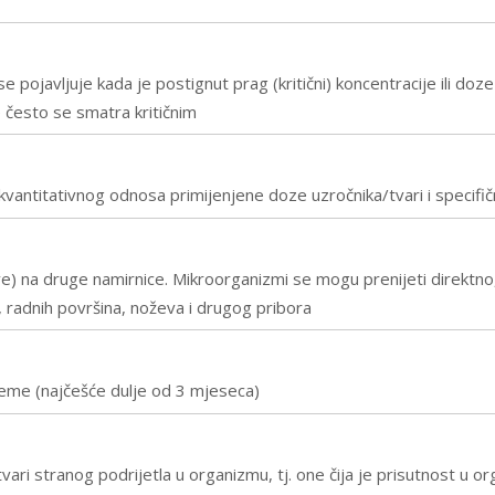
 se pojavljuje kada je postignut prag (kritični) koncentracije ili doze 
 često se smatra kritičnim
vantitativnog odnosa primijenjene doze uzročnika/tvari i specifi
ve) na druge namirnice. Mikroorganizmi se mogu prenijeti direktn
, radnih površina, noževa i drugog pribora
ijeme (najčešće dulje od 3 mjeseca)
tvari stranog podrijetla u organizmu, tj. one čija je prisutnost u 