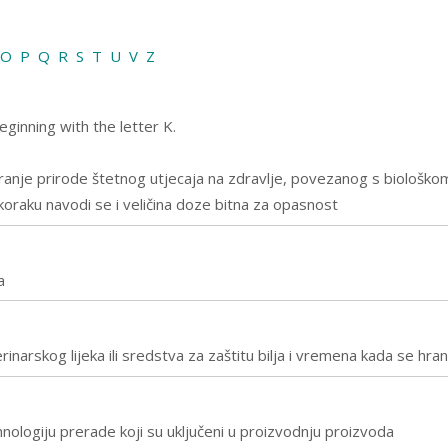
O
P
Q
R
S
T
U
V
Z
eginning with the letter K.
niranje prirode štetnog utjecaja na zdravlje, povezanog s biološko
 koraku navodi se i veličina doze bitna za opasnost
a
arskog lijeka ili sredstva za zaštitu bilja i vremena kada se hr
tehnologiju prerade koji su uključeni u proizvodnju proizvoda