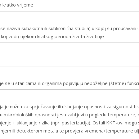
na kratko vrijeme
e naziva subakutna ili subkronična studija) u kojoj su proučavani u
itkoj vodi) tijekom kratkog perioda života životinje
g
oje se u stanicama ili organima pojavljuju nepoželjne (štetne) fun
a je nužna za sprječavanje ili uklanjanje opasnosti za sigurnost hra
olu mikrobioloških opasnosti jesu zahtjevi u pogledu temperature, n
 ili uklanjanje rizika (npr. pasterizacija). Ostali KKT-ovi mogu se 
vanjem ili detektorom metala te provjera vremena/temperature ulja