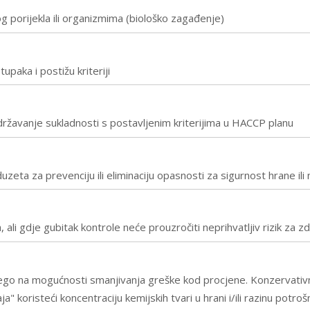
og porijekla ili organizmima (biološko zagađenje)
upaka i postižu kriteriji
održavanje sukladnosti s postavljenim kriterijima u HACCP planu
duzeta za prevenciju ili eliminaciju opasnosti za sigurnost hrane ili
ali gdje gubitak kontrole neće prouzročiti neprihvatljiv rizik za zd
nego na mogućnosti smanjivanja greške kod procjene. Konzervati
" koristeći koncentraciju kemijskih tvari u hrani i/ili razinu potroš