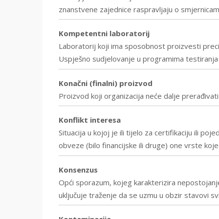
znanstvene zajednice raspravljaju o smjernica
Kompetentni laboratorij
Laboratorij koji ima sposobnost proizvesti preciz
Uspješno sudjelovanje u programima testiranja
Konačni (finalni) proizvod
Proizvod koji organizacija neće dalje prerađivati i
Konflikt interesa
Situacija u kojoj je ili tijelo za certifikaciju il
obveze (bilo financijske ili druge) one vrste ko
Konsenzus
Opći sporazum, kojeg karakterizira nepostojanje
uključuje traženje da se uzmu u obzir stavovi s