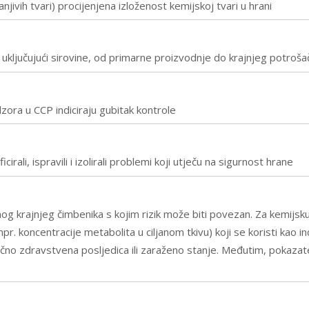
anjivih tvari) procijenjena izloženost kemijskoj tvari u hrani
, uključujući sirovine, od primarne proizvodnje do krajnjeg potroša
zora u CCP indiciraju gubitak kontrole
rali, ispravili i izolirali problemi koji utječu na sigurnost hrane
nog krajnjeg čimbenika s kojim rizik može biti povezan. Za kemijsku p
(npr. koncentracije metabolita u ciljanom tkivu) koji se koristi kao i
bično zdravstvena posljedica ili zaraženo stanje. Međutim, pokazat