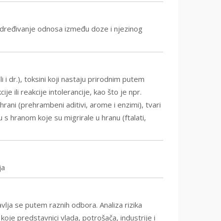
te određivanje odnosa između doze i njezinog
 i dr.), toksini koji nastaju prirodnim putem
je ili reakcije intolerancije, kao što je npr.
 hrani (prehrambeni aditivi, arome i enzimi), tvari
 s hranom koje su migrirale u hranu (ftalati,
ja
vlja se putem raznih odbora. Analiza rizika
je predstavnici vlada, potrošača, industrije i