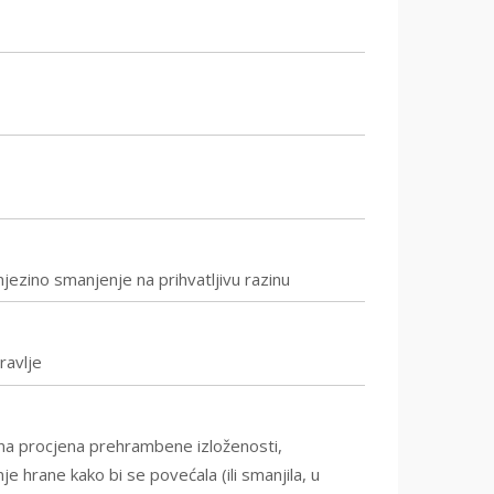
 njezino smanjenje na prihvatljivu razinu
ravlje
vna procjena prehrambene izloženosti,
nje hrane kako bi se povećala (ili smanjila, u