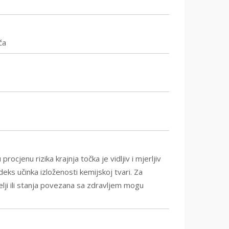
ča
rocjenu rizika krajnja točka je vidljiv i mjerljiv
ndeks učinka izloženosti kemijskoj tvari. Za
elji ili stanja povezana sa zdravljem mogu